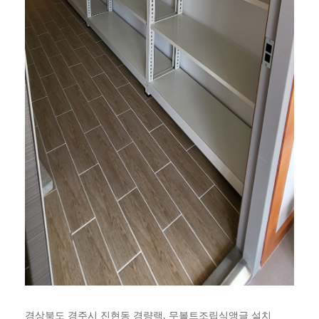
경상북도 경주시 진현동 경량랙, 무볼트조립식앵글 설치