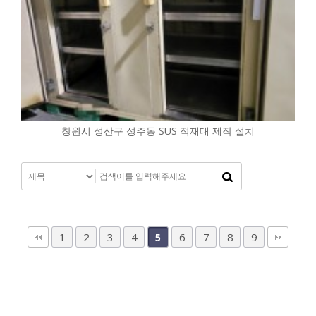
창원시 성산구 성주동 SUS 적재대 제작 설치
1
2
3
4
6
7
8
9
5