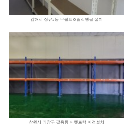
김해시 장유3동 무볼트조립식앵글 설치
창원시 의창구 팔용동 파렛트랙 이전설치