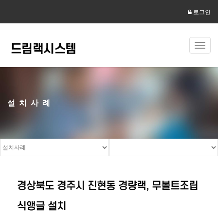
로그인
Toggl
navig
설치사례
경상북도 경주시 진현동 경량랙, 무볼트조립
식앵글 설치