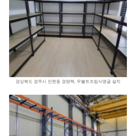
경상북도 경주시 진현동 경량랙, 무볼트조립식앵글 설치