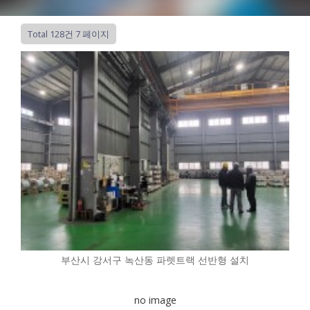
Total 128건
7 페이지
부산시 강서구 녹산동 파렛트랙 선반형 설치
no image