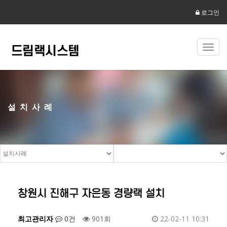
로그인
Toggl
navig
설치사례
창원시 진해구 자은동 경량랙 설치
최고관리자
0건
901회
22-02-11 10:31