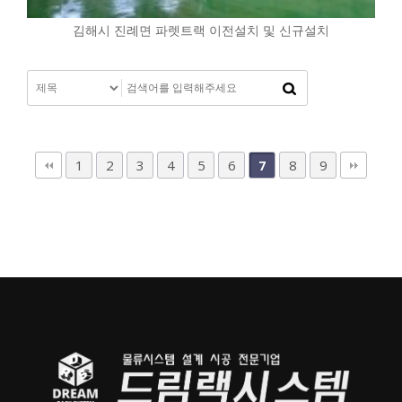
김해시 진례면 파렛트랙 이전설치 및 신규설치
1
2
3
4
5
6
8
9
7