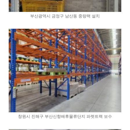
부산광역시 금정구 남산동 중량랙 설치
창원시 진해구 부산신항배후물류단지 파렛트랙 보수