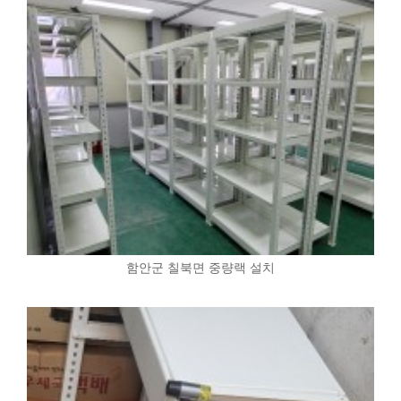
함안군 칠북면 중량랙 설치