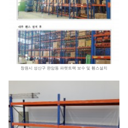
창원시 성산구 완암동 파렛트랙 보수 및 휀스설치