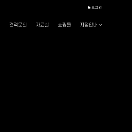
로그인
례
견적문의
자료실
쇼핑몰
지점안내